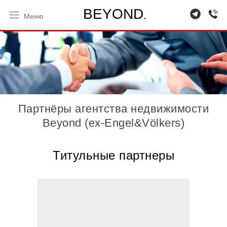
.
B
E
Y
O
N
D
Меню
Партнёры агентства недвижимости
Beyond (ex-Engel&Völkers)
Титульные партнеры