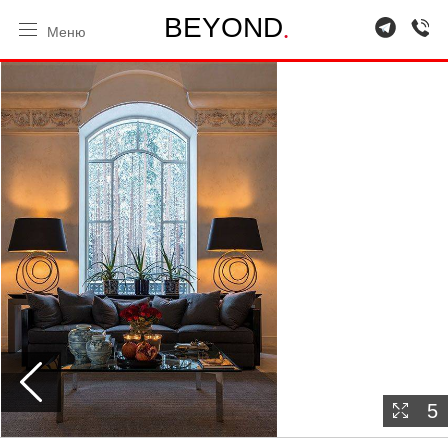
.
B
E
Y
O
N
D
Меню
5