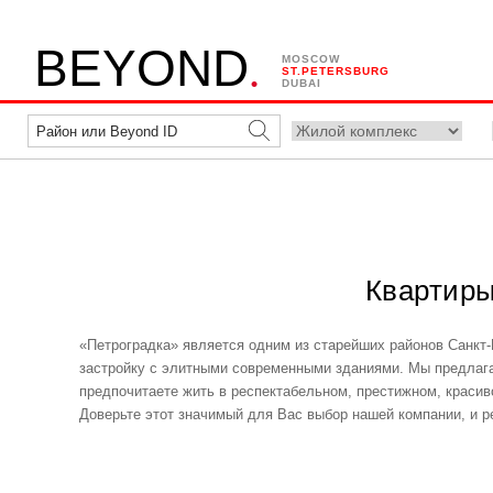
.
B
E
Y
O
N
D
MOSCOW
ST.PETERSBURG
DUBAI
Квартиры
«Петроградка» является одним из старейших районов Санкт-
застройку с элитными современными зданиями. Мы предлаг
предпочитаете жить в респектабельном, престижном, красиво
Доверьте этот значимый для Вас выбор нашей компании, и ре