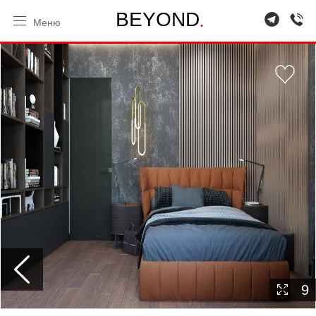
.
B
E
Y
O
N
D
Меню
9