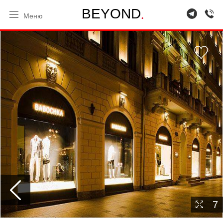
.
B
E
Y
O
N
D
Меню
7