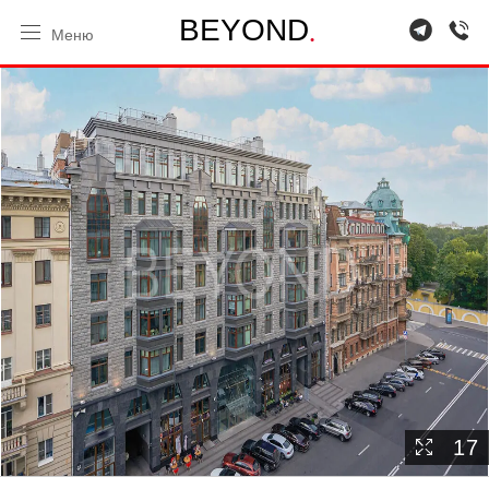
.
B
E
Y
O
N
D
Меню
17