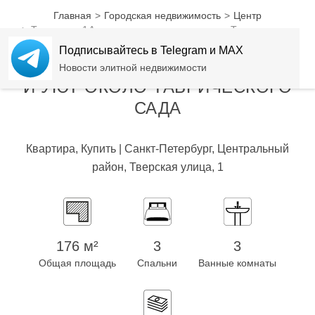
Главная
Городская недвижимость
Центр
Тверская, 1А – статусность и уют около Таврического
сада
Подписывайтесь в Telegram и MAX
ТВЕРСКАЯ, 1А – СТАТУСНОСТЬ
Новости элитной недвижимости
И УЮТ ОКОЛО ТАВРИЧЕСКОГО
САДА
Квартира, Купить | Санкт-Петербург, Центральный
район, Тверская улица, 1
176 м²
3
3
Общая площадь
Спальни
Ванные комнаты