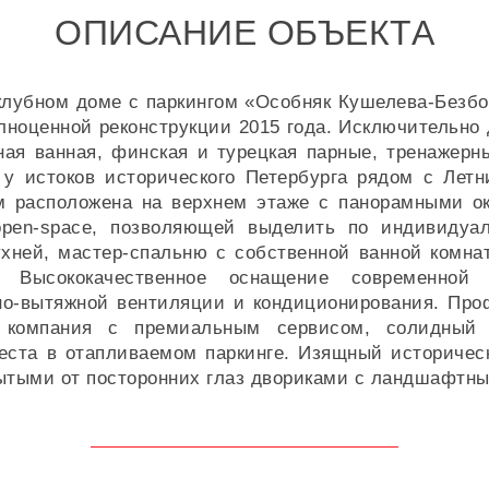
ОПИСАНИЕ ОБЪЕКТА
 клубном доме с паркингом «Особняк Кушелева-Безб
лноценной реконструкции 2015 года. Исключительно 
ная ванная, финская и турецкая парные, тренажерн
 у истоков исторического Петербурга рядом с Лет
 расположена на верхнем этаже с панорамными ок
open-space, позволяющей выделить по индивидуа
хней, мастер-спальню с собственной ванной комнат
. Высококачественное оснащение современной
о-вытяжной вентиляции и кондиционирования. Про
я компания с премиальным сервисом, солидный
места в отапливаемом паркинге. Изящный историчес
рытыми от посторонних глаз двориками с ландшафтн