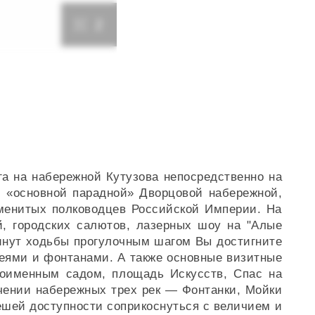
2
а на набережной Кутузова непосредственно на
м «основной парадной» Дворцовой набережной,
именитых полководцев Российской Империи. На
, городских салютов, лазерных шоу на "Алые
минут ходьбы прогулочным шагом Вы достигните
еями и фонтанами. А также основные визитные
ноименным садом, площадь Искусств, Спас на
чении набережных трех рек — Фонтанки, Мойки
ешей доступности соприкоснуться с величием и