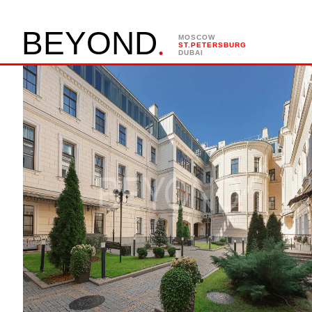
.
B
E
Y
O
N
D
MOSCOW
ST.PETERSBURG
DUBAI