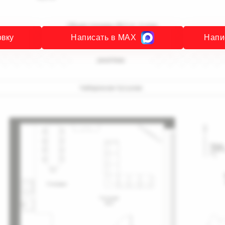
овку
Написать в MAX
Напи