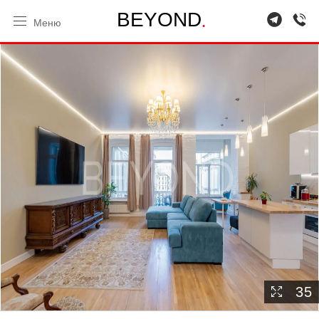
.
B
E
Y
O
N
D
Меню
35