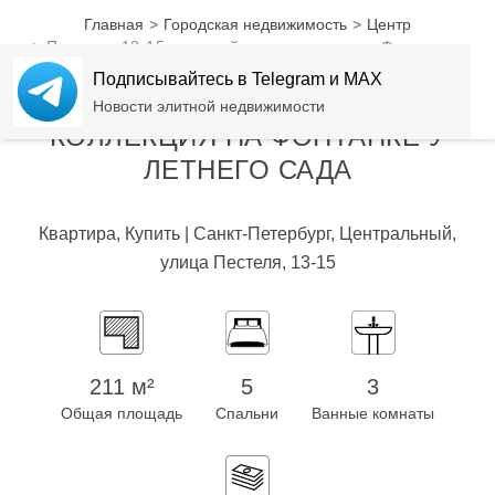
Главная
Городская недвижимость
Центр
Пестеля, 13-15 — семейная коллекция на Фонтанке у
Летнего сада
Подписывайтесь в Telegram и MAX
ПЕСТЕЛЯ, 13-15 - СЕМЕЙНАЯ
Новости элитной недвижимости
КОЛЛЕКЦИЯ НА ФОНТАНКЕ У
ЛЕТНЕГО САДА
Квартира, Купить | Санкт-Петербург, Центральный,
улица Пестеля, 13-15
211 м²
5
3
Общая площадь
Спальни
Ванные комнаты