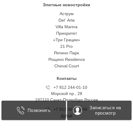
Элитные новостройки
Аструм
Del` Arte
Villa Marina
Приоритет
«Три Грации»
21 Pro
Репино Парк
Рощино Residence
Cheval Court
Контакты
+7 812 244-01-10
Морской пр., 28
197110 Санкт-Петербург Росcия
Записаться на
+7 812 467-40-84
Позвонить
просмотр
Дубай
+7 499 418 0707
Таманская, 1