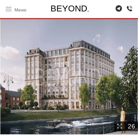
.
B
E
Y
O
N
D
Меню
26