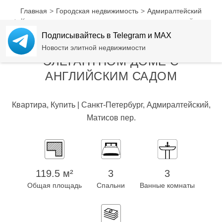
NEW
Главная
Городская недвижимость
Адмиралтейский
Квартира для примы в элегантном доме с английским
садом
Подписывайтесь в Telegram и MAX
КВАРТИРА ДЛЯ ПРИМЫ В
Новости элитной недвижимости
ЭЛЕГАНТНОМ ДОМЕ С
АНГЛИЙСКИМ САДОМ
Квартира, Купить | Санкт-Петербург, Адмиралтейский,
Матисов пер.
119.5 м²
3
3
Общая площадь
Спальни
Ванные комнаты