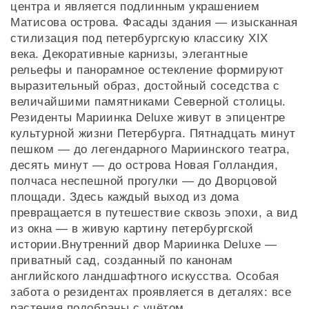
центра и является подлинным украшением
Матисова острова. Фасады здания — изысканная
стилизация под петербургскую классику XIX
века. Декоративные карнизы, элегантные
рельефы и панорамное остекление формируют
выразительный образ, достойный соседства с
величайшими памятниками Северной столицы.
Резиденты Мариинка Deluxe живут в эпицентре
культурной жизни Петербурга. Пятнадцать минут
пешком — до легендарного Мариинского театра,
десять минут — до острова Новая Голландия,
полчаса неспешной прогулки — до Дворцовой
площади. Здесь каждый выход из дома
превращается в путешествие сквозь эпохи, а вид
из окна — в живую картину петербургской
истории.Внутренний двор Мариинка Deluxe —
приватный сад, созданный по канонам
английского ландшафтного искусства. Особая
забота о резидентах проявляется в деталях: все
растения подобраны с учётом