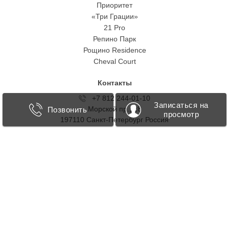
Приоритет
«Три Грации»
21 Pro
Репино Парк
Рощино Residence
Cheval Court
Контакты
+7 812 244-01-10
Записаться на
Морской пр., 28
Позвонить
просмотр
197110 Санкт-Петербург Росcия
+7 812 467-40-84
Дубай
+7 499 418 0707
Таманская, 1
123103 Москва