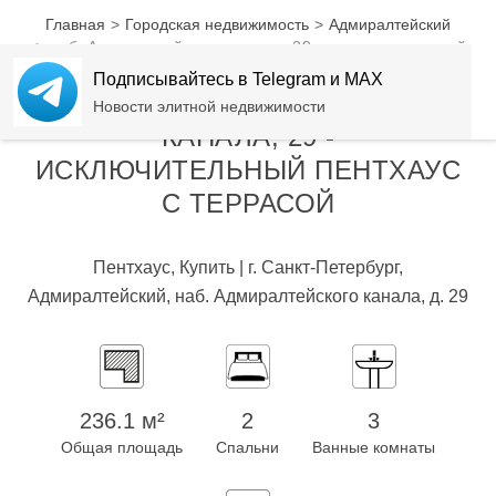
Цена снижена
Главная
Городская недвижимость
Адмиралтейский
наб. Адмиралтейского канала, 29 — исключительный
пентхаус с террасой
Подписывайтесь в Telegram и MAX
НАБ. АДМИРАЛТЕЙСКОГО
Новости элитной недвижимости
КАНАЛА, 29 -
ИСКЛЮЧИТЕЛЬНЫЙ ПЕНТХАУС
С ТЕРРАСОЙ
Пентхаус, Купить | г. Санкт-Петербург,
Адмиралтейский, наб. Адмиралтейского канала, д. 29
236.1 м²
2
3
Общая площадь
Спальни
Ванные комнаты