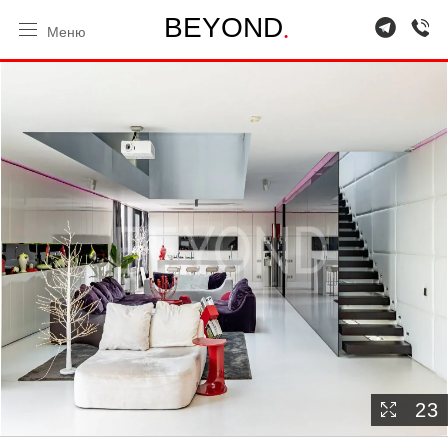
.
B
E
Y
O
N
D
Меню
23