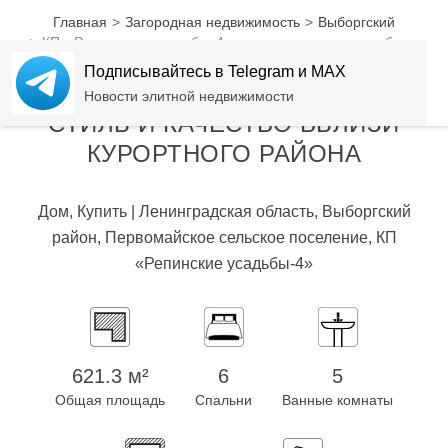
Цена снижена
Главная
Загородная недвижимость
Выборгский
КП «Репинские усадьбы-4» — стиль и качество вблизи
Курортного района
Подписывайтесь в Telegram и MAX
КП «РЕПИНСКИЕ УСАДЬБЫ-4» -
Новости элитной недвижимости
СТИЛЬ И КАЧЕСТВО ВБЛИЗИ
КУРОРТНОГО РАЙОНА
Дом, Купить | Ленинградская область, Выборгский
район, Первомайское сельское поселение, КП
«Репинские усадьбы-4»
621.3 м²
6
5
Общая площадь
Спальни
Ванные комнаты