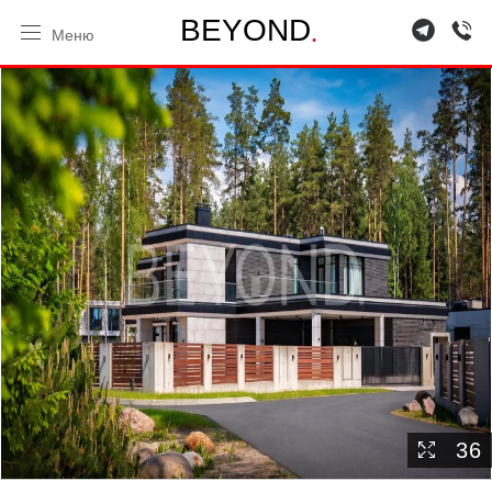
.
B
E
Y
O
N
D
Меню
36