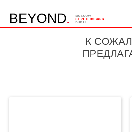
.
B
E
Y
O
N
D
MOSCOW
ST.PETERSBURG
DUBAI
К СОЖАЛ
ПРЕДЛАГ