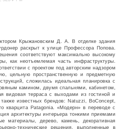
ктором Крыжановским Д. А. В отделке здания
урдонер раскрыт к улице Профессора Попова.
решения соответствуют максимально высокому
ры, как неотъемлемая часть инфраструктуры.
ответствии с проектом под авторским надзором
ную, цельную пространственную и предметную
нструкций, сложилась идеальная планировка с
ровяным камином, двумя спальнями, кабинетом,
я видовая терраса с выходами из гостиной и
также известных брендов: Natuzzi, BoConcept,
ого кварцита Patagonia. «Модерн» в переводе с
пция архитектуры интерьера тонкими приемами
ые материалы, дерево, камень, декоративная
рьерно-технические решения, выполненные в