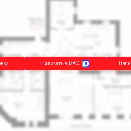
овку
Написать в MAX
Напи