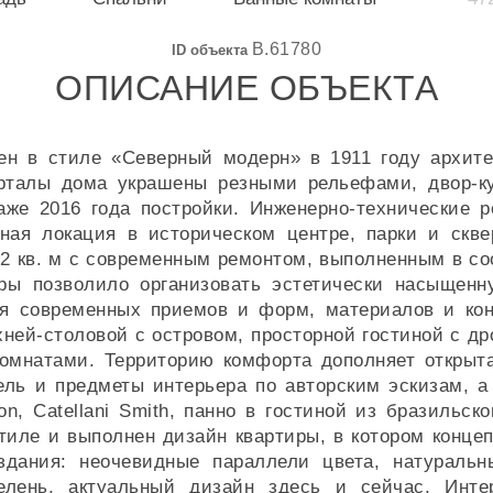
B.61780
ID объекта
ОПИСАНИЕ ОБЪЕКТА
ен в стиле «Северный модерн» в 1911 году архите
орталы дома украшены резными рельефами, двор-к
аже 2016 года постройки. Инженерно-технические 
ная локация в историческом центре, парки и скве
2 кв. м с современным ремонтом, выполненным в со
тиры позволило организовать эстетически насыщен
ия современных приемов и форм, материалов и ко
ней-столовой с островом, просторной гостиной с д
мнатами. Территорию комфорта дополняет открыта
ль и предметы интерьера по авторским эскизам, а 
on, Catellani Smith, панно в гостиной из бразильск
тиле и выполнен дизайн квартиры, в котором конце
здания: неочевидные параллели цвета, натуральн
зелень, актуальный дизайн здесь и сейчас. Инте