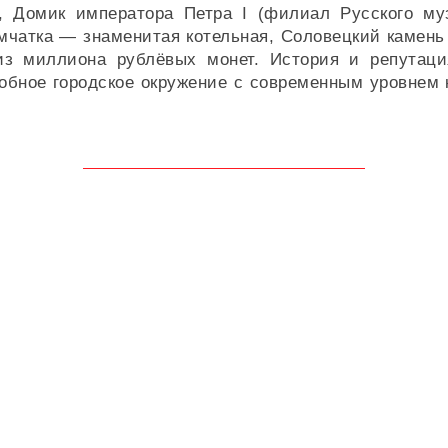
ь, Домик императора Петра I (филиал Русского м
Камчатка — знаменитая котельная, Соловецкий камен
из миллиона рублёвых монет. История и репутаци
добное городское окружение с современным уровнем