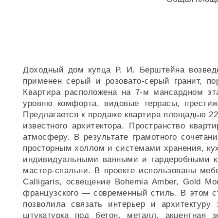
Доходный дом купца Р. И. Берштейна возвед
применен серый и розовато-серый гранит, п
Квартира расположена на 7-м мансардном эт
уровню комфорта, видовые террасы, престиж
Предлагается к продаже квартира площадью 22
известного архитектора. Пространство квар
атмосферу. В результате грамотного сочетан
просторным холлом и системами хранения, кух
индивидуальными ванными и гардеробными ко
мастер-спальни. В проекте использованы мебе
Calligaris, освещение Bohemia Amber, Gold Mo
французского — современный стиль. В этом с
позволила связать интерьер и архитектуру 
штукатурка под бетон, металл, акцентная 