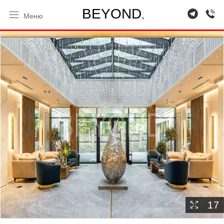
.
B
E
Y
O
N
D
Меню
17