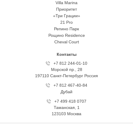
Московский район
Василеостровский район
Приморский район
Другие районы
Загородная недвижимость
Курортный
Всеволожский
Выборгский
Другие районы
Элитные новостройки
Аструм
Del` Arte
Villa Marina
Приоритет
«Три Грации»
21 Pro
Репино Парк
Рощино Residence