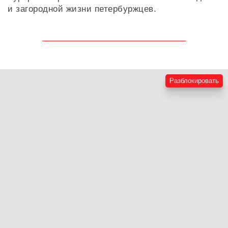
Санкт-Петербург», Рид School, Little Foot и др.
Кроме того на острове большое количество
ресторанов, объектов спортивной
направленности, медицинских учреждений
высокого уровня. Крестовский остров является
меккой для семейного отдыха благодаря
сосредоточению парков: Приморский парк
Победы, Центральный парк культуры и отдыха
им. Кирова, парк Тихий отдых, сквер Александра
Белова. И вместе с тем данная локация
отличается прекрасной транспортной
доступностью относительно любых районов
города, основных развязок, аэропорта Пулково и
Курортного района – излюбленного места отдыха
и загородной жизни петербуржцев.