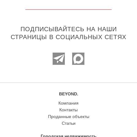
«‎Аструм»‎ — резиденция в самой тихой части на
Крестовском острове
г. Санкт-Петербург, Крестовский остров, ул. Эсперова, д. 8
169.29 м²
3
4
Цена
177 754 500 ₽
ПОДПИСЫВАЙТЕСЬ НА НАШИ
СТРАНИЦЫ В СОЦИАЛЬНЫХ СЕТЯХ