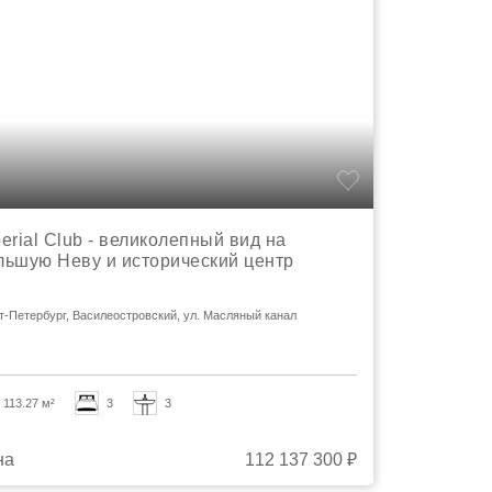
erial Club - великолепный вид на
льшую Неву и исторический центр
т-Петербург, Василеостровский, ул. Масляный канал
113.27 м²
3
3
на
112 137 300 ₽