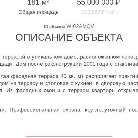
181 м²
55 000 000 ₽
Общая площадь
303 867 ₽ / м²
W-02AMQV
ID объекта
ОПИСАНИЕ ОБЪЕКТА
й террасой в уникальном доме, расположенном непос
щади. Дом после реконструкции 2001 года с отапли
рытая фасадная терраса 40 кв. м) располагает практ
дом на террасу и столовая с кухней, в дворовую час
. Из фасадных окон и с террасы квартиры открыва
. Профессиональная охрана, круглосуточный пос