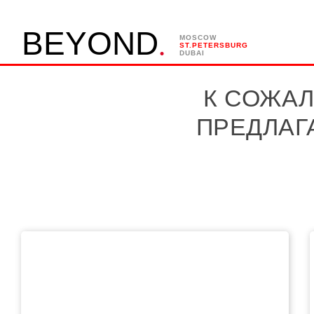
.
B
E
Y
O
N
D
MOSCOW
ST.PETERSBURG
DUBAI
К СОЖАЛ
ПРЕДЛАГ