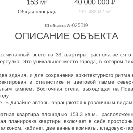
153 м²
40 000 000 ₽
Общая площадь
261 438 ₽ / м²
w-025BI9
ID объекта
ОПИСАНИЕ ОБЪЕКТА
считанный всего на 33 квартиры, располагается в
ереулка. Это уникальное место города, в котором т
 два здания, и для сохранения архитектурного ритма
оектирован в стилистике и цветовой гамме северн
льным камнем. Восточная стена, выходящая на Пова
оду.
. В дизайне авторы обращаются к различным видам 
натная квартира площадью 153,3 кв.м., расположен
ная планировка квартиры включает в себя просторн
балконом, кабинет, две ванные комнаты, кладовую-га