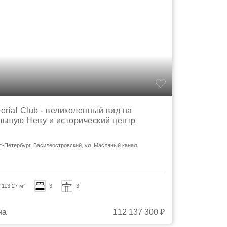
erial Club - великолепный вид на
льшую Неву и исторический центр
т-Петербург, Василеостровский, ул. Масляный канал
113.27 м²
3
3
на
112 137 300 ₽