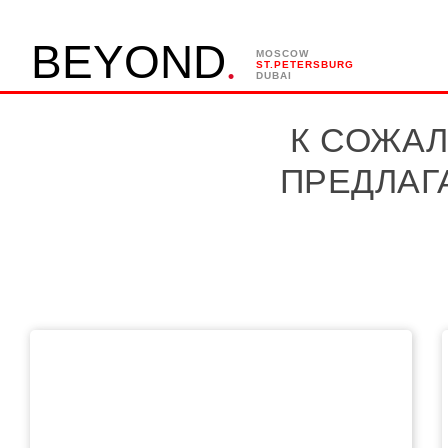
.
B
E
Y
O
N
D
MOSCOW
ST.PETERSBURG
DUBAI
К СОЖАЛ
ПРЕДЛАГ