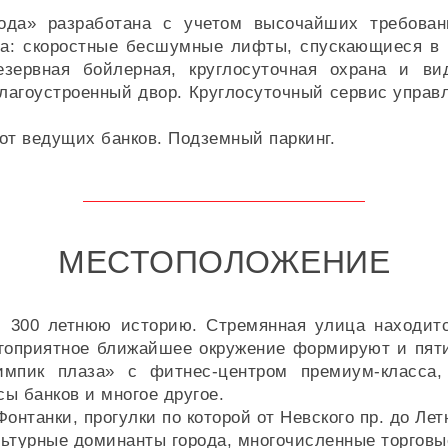
ода» разработана с учетом высочайших требован
а: скоростные бесшумные лифты, спускающиеся в 
зервная бойлерная, круглосуточная охрана и в
благоустроенный двор. Круглосуточный сервис управ
от ведущих банков. Подземный паркинг.
МЕСТОПОЛОЖЕНИЕ
 300 летнюю историю. Стремянная улица находит
агоприятное ближайшее окружение формируют и пят
импик плаза» с фитнес-центром премиум-класса,
ы банков и многое другое.
онтанки, прогулки по которой от Невского пр. до Лет
ьтурные доминанты города, многочисленные торговы