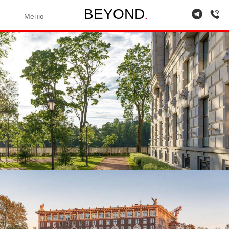
.
B
E
Y
O
N
D
Меню