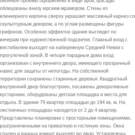
оконные проёмы оформлены в виде арок, фасады
облицованы внизу юрским мрамором. Стены из
клинкерного кирпича сверху украшает массивный карниз со
скульптурным декором, а по углам размещены фигуры
грифонов. Особенно эффектно здание выглядит по
вечерам при художественной подсветке. Главный вход с
вестибюлем выходят на набережную Средней Невки с
прогулочной зоной. В четыре парадные дома вход
организован с внутреннего двора, имеющего прозрачный
навес для защиты от непогоды. На собственной
территории сохранены старинные деревья. Квадратный
внутренний двор благоустроен, посажены декоративные
кустарники, оборудованы детская площадка и места для
отдыха. В здании 79 квартир площадью до 194 кв. м. На
лестничных площадках находится от 2 до 4 квартир.
Представлены планировки с просторными помещениями,
разграниченными на приватную и гостиную зоны. Окна
спален и ванных комнат выходят во двор. Установлены