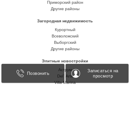
Приморский район
Другие районы
Загородная недвижимость
Курортный
Всеволожский
Выборгский
Другие районы
Элитные новостройки
Аструм
Записаться на
Позвонить
просмотр
Del` Arte
Villa Marina
Приоритет
«Три Грации»
21 Pro
Репино Парк
Рощино Residence
Cheval Court