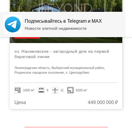
Подписывайтесь в Telegram и MAX
Новости элитной недвижимости
Видео
оз. Нахимовское - загородный дом на первой
береговой линии
Ленинградская область, Выборгский муниципальный район,
Рощинское городское поселение, п. Цвелодубово
1000 м²
8
11
8200 м²
Цена
449 000 000 ₽