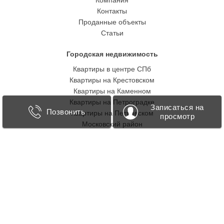
Компания
Контакты
Проданные объекты
Статьи
Городская недвижимость
Квартиры в центре СПб
Квартиры на Крестовском
Квартиры на Каменном
Квартиры на Петроградке
Записаться на
Позвонить
Квартиры на Петровском
просмотр
Московский район
Василеостровский район
Приморский район
Другие районы
Загородная недвижимость
Курортный
Всеволожский
Выборгский