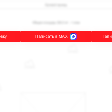
овку
Написать в MAX
Напи