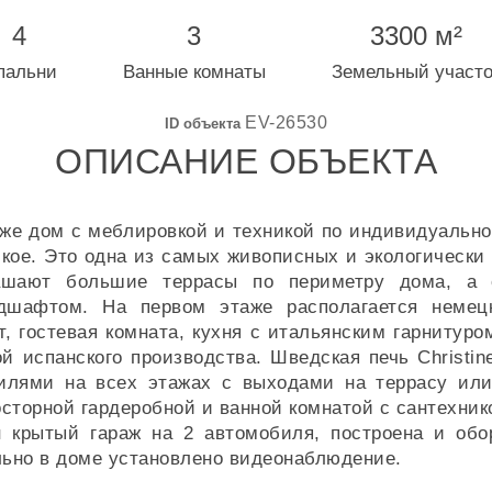
4
3
3300 м²
пальни
Ванные комнаты
Земельный участо
EV-26530
ID объекта
ОПИСАНИЕ ОБЪЕКТА
аже дом с меблировкой и техникой по индивидуально
кое. Это одна из самых живописных и экологически
ашают большие террасы по периметру дома, а с
дшафтом. На первом этаже располагается немец
, гостевая комната, кухня с итальянским гарнитур
ой испанского производства. Шведская печь Christin
илями на всех этажах с выходами на террасу или
осторной гардеробной и ванной комнатой с сантехнико
 крытый гараж на 2 автомобиля, построена и обо
льно в доме установлено видеонаблюдение.