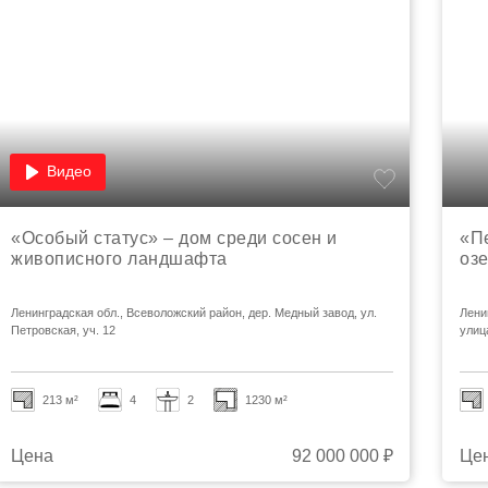
Видео
«Особый статус» – дом среди сосен и
«Пе
живописного ландшафта
оз
Ленинградская обл., Всеволожский район, дер. Медный завод, ул.
Лени
Петровская, уч. 12
улиц
213 м²
4
2
1230 м²
Цена
92 000 000 ₽
Це