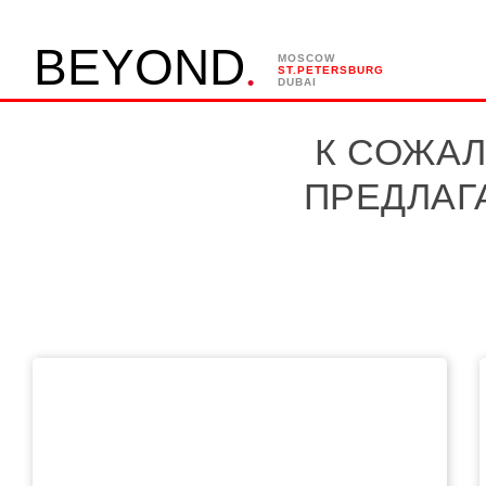
.
B
E
Y
O
N
D
MOSCOW
ST.PETERSBURG
DUBAI
К СОЖАЛ
ПРЕДЛАГ