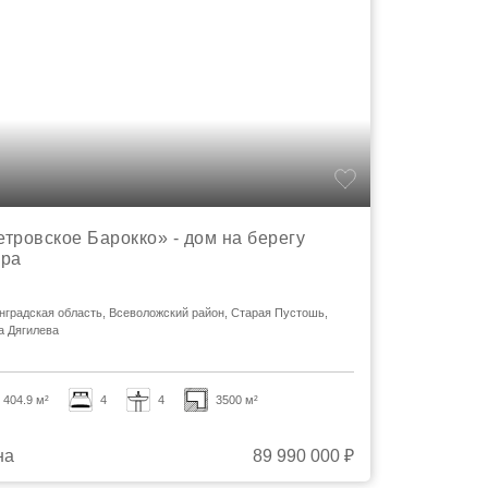
тровское Барокко» - дом на берегу
ера
нградская область, Всеволожский район, Старая Пустошь,
а Дягилева
404.9 м²
4
4
3500 м²
на
89 990 000 ₽