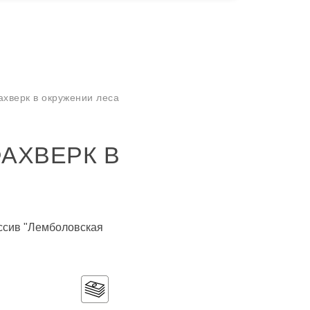
хверк в окружении леса
ФАХВЕРК В
ассив "Лемболовская