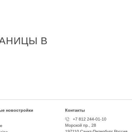
АНИЦЫ В
ые новостройки
Контакты
+7 812 244-01-10
Морской пр., 28
te
197110 Санкт-Петербург Росcия