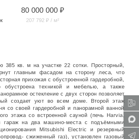
80 000 000 ₽
к
207 792 ₽ / м²
 385 кв. м на участке 22 сотки. Просторный,
ернут главным фасадом на сторону леса, что
сторная прихожая с обустроенной гардеробной,
ю обустроена техникой и мебелью, а также
анорамное остекление с двух сторон позволяет
орый создает уют во всем доме. Второй этаж
ня со своей гардеробной и панорамной ванной
ого этажа со встроенной сауной (печь Harvia,
ый гараж на два машино-места с подъёмными
онирования Mitsubishi Electric и резервный
зопровод- сжиженный газ), установлен газовый