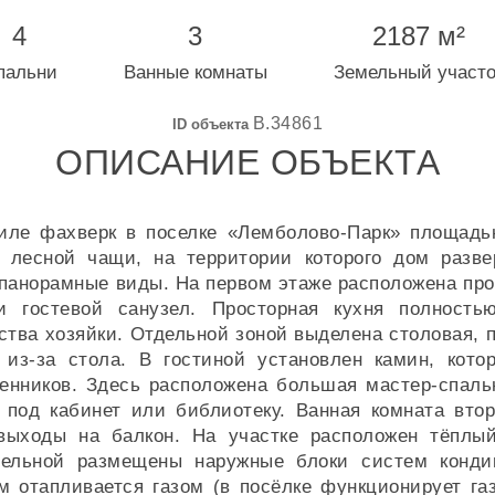
4
3
2187 м²
пальни
Ванные комнаты
Земельный участо
B.34861
ID объекта
ОПИСАНИЕ ОБЪЕКТА
иле фахверк в поселке «Лемболово-Парк» площадью
 лесной чащи, на территории которого дом разв
панорамные виды. На первом этаже расположена про
и гостевой санузел. Просторная кухня полность
тва хозяйки. Отдельной зоной выделена столовая, п
из-за стола. В гостиной установлен камин, кот
енников. Здесь расположена большая мастер-спаль
 под кабинет или библиотеку. Ванная комната втор
 выходы на балкон. На участке расположен тёпл
ельной размещены наружные блоки систем кондици
м отапливается газом (в посёлке функционирует га