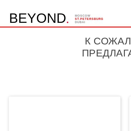
.
B
E
Y
O
N
D
MOSCOW
ST.PETERSBURG
DUBAI
К СОЖАЛ
ПРЕДЛАГ