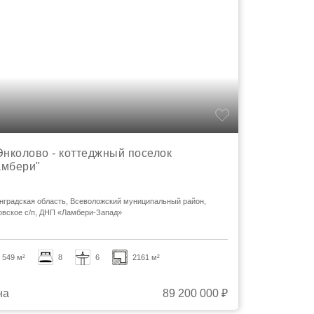
Энколово - коттеджный поселок
амбери"
нградская область, Всеволожский муниципальный район,
овское с/п, ДНП «Ламбери-Запад»
549 м²
8
6
2161 м²
на
89 200 000 ₽