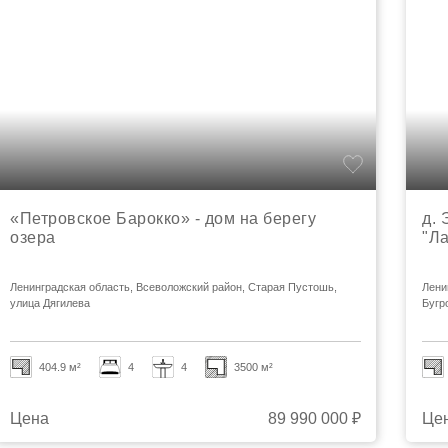
«Петровское Барокко» - дом на берегу
д. 
озера
"Л
Ленинградская область, Всеволожский район, Старая Пустошь,
Лени
улица Дягилева
Бугр
404.9 м²
4
4
3500 м²
Цена
89 990 000 ₽
Це