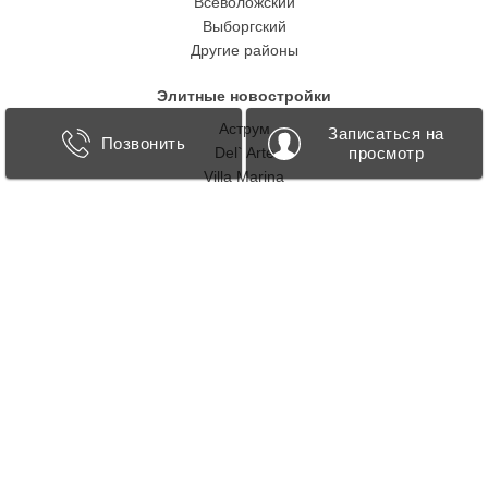
Всеволожский
Выборгский
Другие районы
Элитные новостройки
Аструм
Записаться на
Позвонить
просмотр
Del` Arte
Villa Marina
Приоритет
«Три Грации»
21 Pro
Репино Парк
Рощино Residence
Cheval Court
Контакты
+7 812 244-01-10
Морской пр., 28
197110 Санкт-Петербург Росcия
+7 812 467-40-84