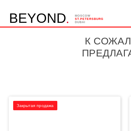
.
B
E
Y
O
N
D
MOSCOW
ST.PETERSBURG
DUBAI
К СОЖАЛ
ПРЕДЛАГ
Закрытая продажа