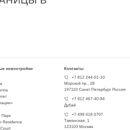
АНИЦЫ В
ые новостройки
Контакты
+7 812 244-01-10
Морской пр., 28
te
197110 Санкт-Петербург Росcия
arina
тет
+7 812 467-40-84
рации»
Дубай
+7 499 418 0707
 Парк
Таманская, 1
 Residence
123103 Москва
 Court