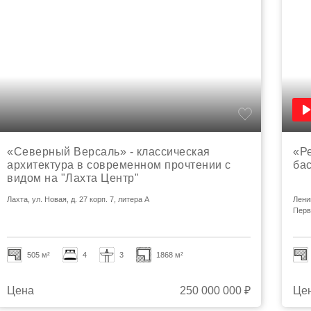
«Северный Версаль» - классическая
«Р
архитектура в современном прочтении с
ба
видом на "Лахта Центр"
Лахта, ул. Новая, д. 27 корп. 7, литера А
Лени
Перв
505 м²
4
3
1868 м²
Цена
250 000 000 ₽
Це