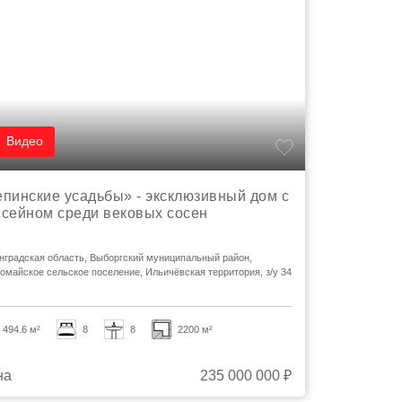
Видео
епинские усадьбы» - эксклюзивный дом с
ссейном среди вековых сосен
нградская область, Выборгский муниципальный район,
омайское сельское поселение, Ильичёвская территория, з/у 34
494.6 м²
8
8
2200 м²
на
235 000 000 ₽