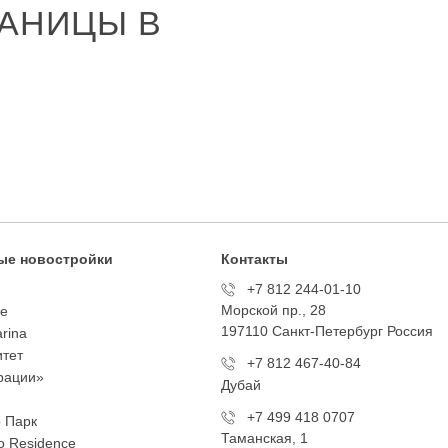
АНИЦЫ В
ые новостройки
Контакты
+7 812 244-01-10
Морской пр., 28
te
197110 Санкт-Петербург Росcия
arina
тет
+7 812 467-40-84
рации»
Дубай
+7 499 418 0707
 Парк
Таманская, 1
 Residence