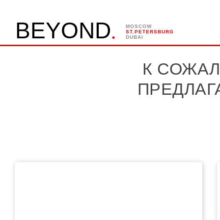
.
B
E
Y
O
N
D
MOSCOW
ST.PETERSBURG
DUBAI
К СОЖАЛ
ПРЕДЛАГ