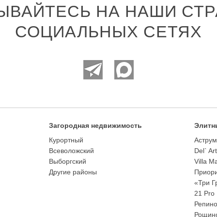
ЫВАЙТЕСЬ НА НАШИ СТР
СОЦИАЛЬНЫХ СЕТЯХ
Загородная недвижимость
Элитн
Курортный
Аструм
Всеволожский
Del` Ar
Выборгский
Villa M
Другие районы
Приори
«Три Г
21 Pro
Репино
Рощино