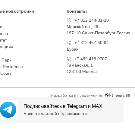
ые новостройки
Контакты
+7 812 244-01-10
Морской пр., 28
te
197110 Санкт-Петербург Росcия
arina
тет
+7 812 467-40-84
рации»
Дубай
+7 499 418 0707
 Парк
Таманская, 1
 Residence
123103 Москва
 Court
Разработка и продвижение
Подписывайтесь в Telegram и MAX
Новости элитной недвижимости