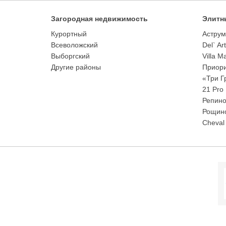
Загородная недвижимость
Элитн
Курортный
Аструм
Всеволожский
Del` Ar
Выборгский
Villa M
Другие районы
Приори
«Три Г
21 Pro
Репино
Рощино
Cheval