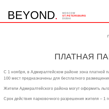
.
B
E
Y
O
N
D
MOSCOW
ST.PETERSBURG
DUBAI
ПЛАТНАЯ ПА
С 1 ноября, в Адмиралтейском районе зона платной п
100 мест предназначены для бесплатного размещени
Жители Адмиралтейского района могут оформить льго
Срок действия парковочного разрешения жителя – 1 