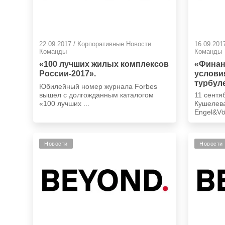
22.09.2017 / Корпоративные Новости
16.09.201
Команды
Команды
«100 лучших жилых комплексов
«Финан
России-2017».
услови
турбул
Юбилейный номер журнала Forbes
дискус
вышел с долгожданным каталогом
11 сентя
Кушеле
«100 лучших ...
Кушелева
Engel&Völ
Новости
Новости