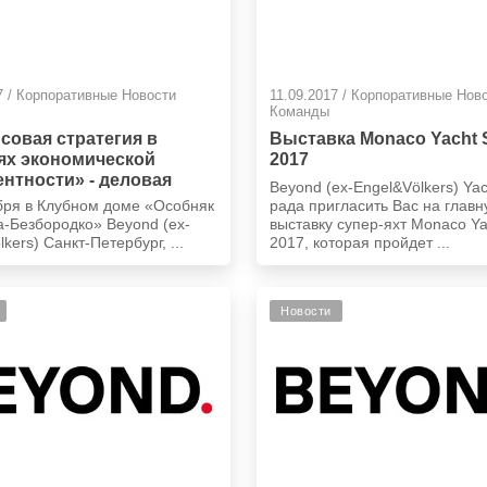
7 / Корпоративные Новости
11.09.2017 / Корпоративные Нов
Команды
совая стратегия в
Выставка Monaco Yacht
ях экономической
2017
ентности» - деловая
Beyond (ex-Engel&Völkers) Yac
сия в «Особняке
бря в Клубном доме «Особняк
рада пригласить Вас на глав
ва-Безбородко»
-Безбородко» Beyond (ex-
выставку супер-яхт Monaco Y
kers) Санкт-Петербург, ...
2017, которая пройдет ...
Новости