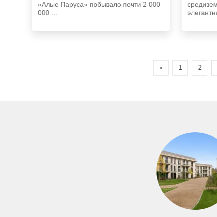
«Алые Паруса» побывало почти 2 000
средизе
000 ...
элегантна
«
1
2