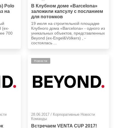
s) Polo
В Клубном доме «Barcelona»
аз на
заложили капсулу с посланием
для потомков
ный
19 июля на строительной площадке
 (ex-
Клубного дома «Barcelona» - одного из
лее 700
уникальных объектов, представленных
Beyond (ex-Engel&Völkers) , -
состоялась ...
Новости
ости
28.06.2017 / Корпоративные Новости
Команды
ок
Встречаем VENTA CUP 2017!