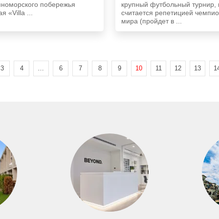
мноморского побережья
крупный футбольный турнир,
я «Villa ...
считается репетицией чемпи
мира (пройдет в ...
3
4
…
6
7
8
9
10
11
12
13
1