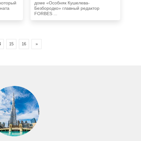
Безбородко»
 который
доме «Особняк Кушелева-
оната
Безбородко» главный редактор
FORBES ...
4
15
16
»