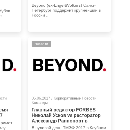
Beyond (ex-Engel&Völkers) Санкт-
Петербург поддержит крупнейший в
Кубок
России ...
е
Новости
ости
05.06.2017 / Корпоративные Новости
Команды
ремя
Главный редактор FORBES
17
Николай Усков vs ресторатор
Александр Раппопорт в
примет
Особняке «Кушелева-
олу —
В нулевой день ПМЭФ 2017 в Клубном