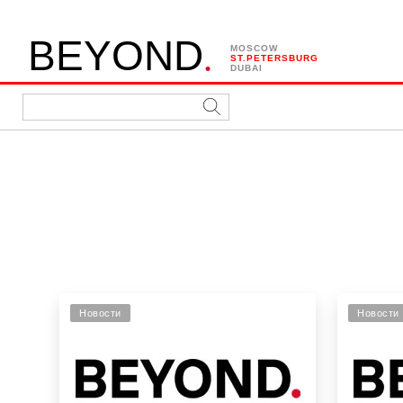
.
B
E
Y
O
N
D
MOSCOW
ST.PETERSBURG
DUBAI
Новости
Новости