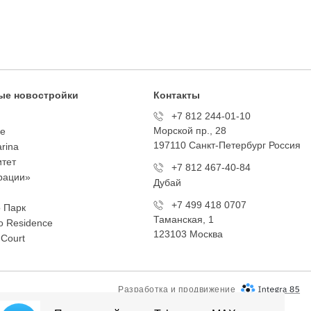
ые новостройки
Контакты
+7 812 244-01-10
Морской пр., 28
te
197110 Санкт-Петербург Росcия
arina
тет
+7 812 467-40-84
рации»
Дубай
+7 499 418 0707
 Парк
Таманская, 1
 Residence
123103 Москва
 Court
Разработка и продвижение