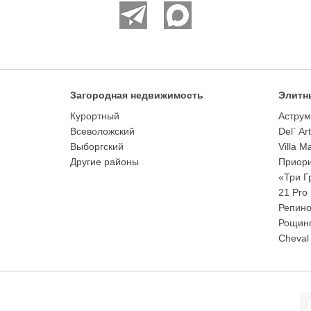
Загородная недвижимость
Элитн
Курортный
Аструм
Всеволожский
Del` Ar
Выборгский
Villa M
Другие районы
Приори
«Три Г
21 Pro
Репино
Рощино
Cheval