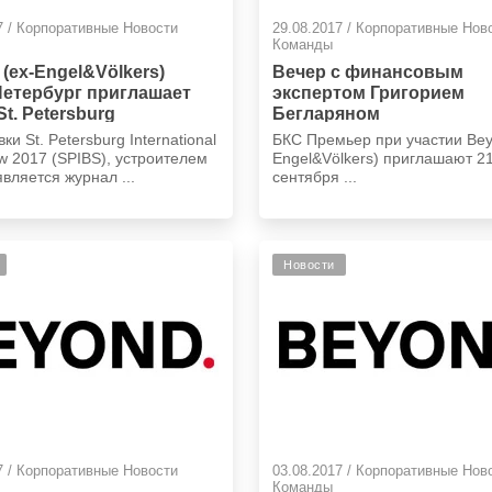
7 / Корпоративные Новости
29.08.2017 / Корпоративные Нов
Команды
(ex-Engel&Völkers)
Вечер с финансовым
Петербург приглашает
экспертом Григорием
St. Petersburg
Бегларяном
tional Boat Show 2017
ки St. Petersburg International
БКС Премьер при участии Bey
!
w 2017 (SPIBS), устроителем
Engel&Völkers) приглашают 2
является журнал ...
сентября ...
Новости
7 / Корпоративные Новости
03.08.2017 / Корпоративные Нов
Команды