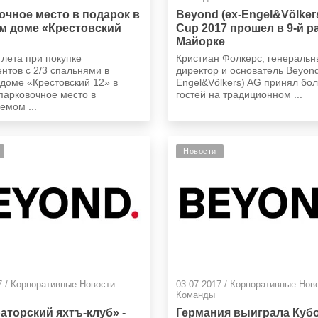
очное место в подарок в
Beyond (ex-Engel&Völker
м доме «Крестовский
Cup 2017 прошел в 9-й р
Майорке
 лета при покупке
Кристиан Фолкерс, генераль
нтов с 2/3 спальнями в
директор и основатель Beyond
доме «Крестовский 12» в
Engel&Völkers) AG принял бо
парковочное место в
гостей на традиционном ...
емом ...
Новости
7 / Корпоративные Новости
03.07.2017 / Корпоративные Нов
Команды
аторский яхтъ-клуб» -
Германия выиграла Куб