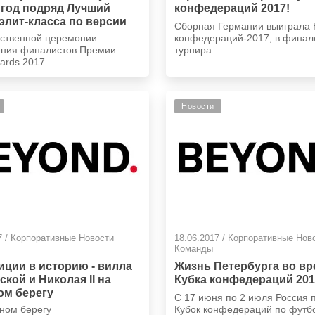
 год подряд Лучший
конфедераций 2017!
элит-класса по версии
Сборная Германии выиграла 
Awards
ественной церемонии
конфедераций-2017, в финал
ения финалистов Премии
турнира ...
rds 2017 ...
Новости
7 / Корпоративные Новости
18.06.2017 / Корпоративные Нов
Команды
иции в историю - вилла
Жизнь Петербурга во в
кой и Николая II на
Кубка конфедераций 20
ом берегу
С 17 июня по 2 июля Россия 
ном берегу
Кубок конфедераций по футб