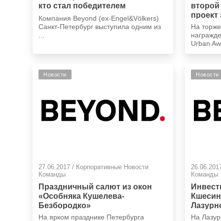
кто стал победителем
второй
проект 
Компания Beyond (ex-Engel&Völkers)
Urban 
Санкт-Петербург выступила одним из
На торж
...
награжд
Urban Awa
Новости
Новости
27.06.2017 / Корпоративные Новости
26.06.201
Команды
Команды
Праздничный салют из окон
Инвест
«Особняка Кушелева-
Кшесинс
Безбородко»
Лазурн
На ярком празднике Петербурга
На Лазур