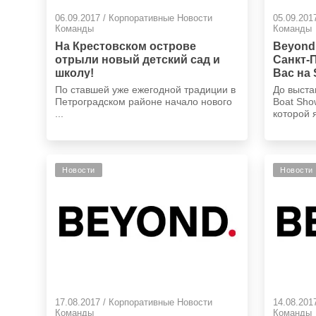
06.09.2017 / Корпоративные Новости
05.09.201
Команды
Команды
На Крестовском острове
Beyond 
отрыли новый детский сад и
Санкт-
школу!
Вас на 
Interna
По ставшей уже ежегодной традиции в
До выстав
(SPIBS)
Петроградском районе начало нового
Boat Sho
...
которой 
Новости
Новости
17.08.2017 / Корпоративные Новости
14.08.201
Команды
Команды