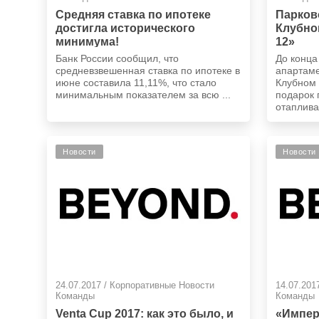
Средняя ставка по ипотеке
Парков
достигла исторического
Клубно
минимума!
12»
Банк России сообщил, что
До конца
средневзвешенная ставка по ипотеке в
апартаме
июне составила 11,11%, что стало
Клубном 
минимальным показателем за всю ...
подарок 
отаплива
Новости
Новости
24.07.2017 / Корпоративные Новости
14.07.201
Команды
Команды
Venta Cup 2017: как это было, и
«Импер