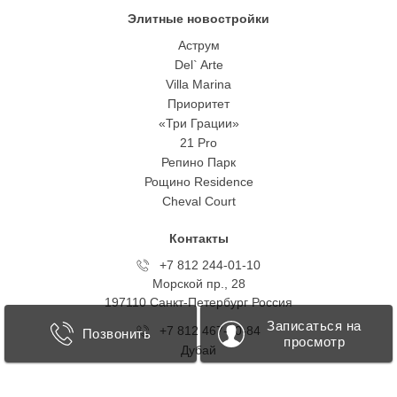
Элитные новостройки
Аструм
Del` Arte
Villa Marina
Приоритет
«Три Грации»
21 Pro
Репино Парк
Рощино Residence
Cheval Court
Контакты
+7 812 244-01-10
Морской пр., 28
197110 Санкт-Петербург Росcия
Записаться на
+7 812 467-40-84
Позвонить
просмотр
Дубай
+7 499 418 0707
Таманская, 1