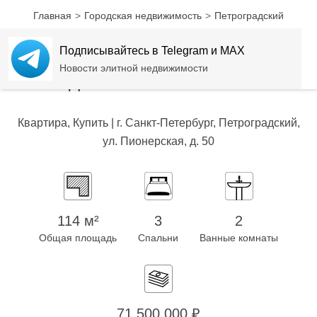
Главная
Городская недвижимость
Петроградский
«Премьер Палас» — жизнь с видом на Малую Невку
Подписывайтесь в Telegram и MAX
"ПРЕМЬЕР ПАЛАС" - ЖИЗНЬ С
Новости элитной недвижимости
ВИДОМ НА МАЛУЮ НЕВКУ
Квартира, Купить | г. Санкт-Петербург, Петроградский,
ул. Пионерская, д. 50
114 м²
3
2
Общая площадь
Спальни
Ванные комнаты
71 500 000 ₽