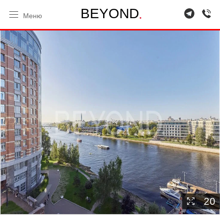
.
B
E
Y
O
N
D
Меню
20