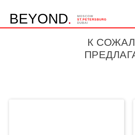
.
B
E
Y
O
N
D
MOSCOW
ST.PETERSBURG
DUBAI
К СОЖАЛ
ПРЕДЛАГ