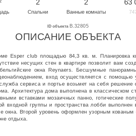
²
2
2
63 
щадь
Спальни
Ванные комнаты
747
B.32805
ID объекта
ОПИСАНИЕ ОБЪЕКТА
ме Esper club площадью 84,3 кв. м. Планировка 
сутствие несущих стен в квартире позволит вам соз
бельгийские окна Reynaers. Бесшумные панорамн
идеонаблюдением, вход осуществляется с помощью 
служба сервиса и портье возьмет на себя решение 
а. Архитектура дома выполнена в классическом ст
ивными вставками мозаичных панно, готические по
ой входной группы и пространства лобби выполнен 
е окна. Второй уровень оформлен узорным кованым 
не отдыха.