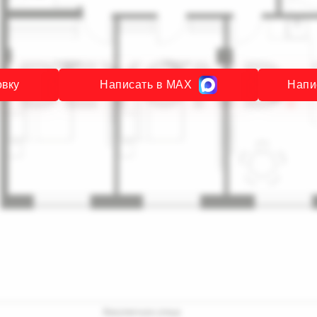
овку
Написать в MAX
Напи