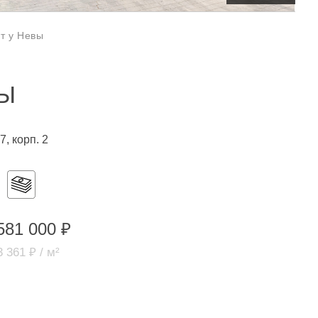
т у Невы
ВЫ
7, корп. 2
581 000 ₽
 361 ₽ / м²