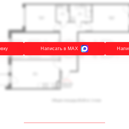
овку
Написать в MAX
Напи