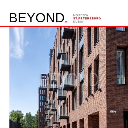
.
B
E
Y
O
N
D
MOSCOW
ST.PETERSBURG
DUBAI