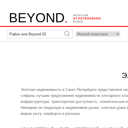
.
B
E
Y
O
N
D
MOSCOW
ST.PETERSBURG
DUBAI
Э
Элитная недвижимость в Санкт-Петербурге представлена эк
собраны лучшие предложения недвижимости элитарного клас
инфраструктура, транспортная доступность, пленительные 
Невзирая на тенденции в недвижимом рынке, элитные дома 
миром уюта, комфорта и роскоши.