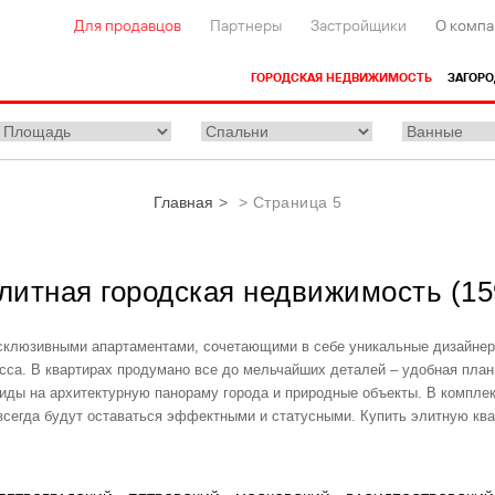
Для продавцов
Партнеры
Застройщики
О компа
ГОРОДСКАЯ НЕДВИЖИМОСТЬ
ЗАГОР
Главная
Страница 5
литная городская недвижимость
(
15
склюзивными апартаментами, сочетающими в себе уникальные дизайнер
са. В квартирах продумано все до мельчайших деталей – удобная план
виды на архитектурную панораму города и природные объекты. В компле
всегда будут оставаться эффектными и статусными. Купить элитную ква