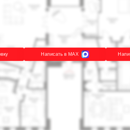
овку
Написать в MAX
Напи