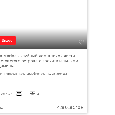
Видео
la Marina - клубный дом в тихой части
естовского острова с восхитительными
ами на ...
анкт-Петербург, Крестовский остров, пр. Динамо, д.2
231.1 м²
3
4
на
428 019 540 ₽