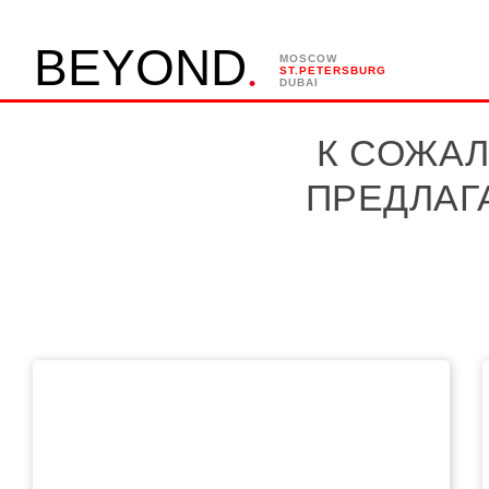
.
B
E
Y
O
N
D
MOSCOW
ST.PETERSBURG
DUBAI
К СОЖАЛ
ПРЕДЛАГ