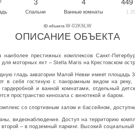
²
3
4
449
адь
Спальни
Ванные комнаты
1 29
W-02K6LW
ID объекта
ОПИСАНИЕ ОБЪЕКТА
з наиболее престижных комплексов Санкт-Петербу
для моторных яхт – Stella Maris на Крестовском остр
дную гладь акватории Малой Невки имеет площадь 34
ет в себя гостиную с панорамным видом на реку,
й гардеробной и ванной комнатами, отдельный детск
ется пространство кинозала с винотекой и баром.
комплекс со спортивным залом и бассейном, доступн
аны, видеонаблюдение. Доступ на территорию компл
второй – в подземный паркинг. Высокий социальный