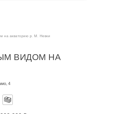
ом на акваторию р. М. Невки
МЫМ ВИДОМ НА
амо, 4