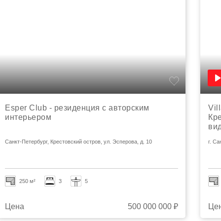
Esper Club - резиденция с авторским
Vil
интерьером
Кр
вид
Санкт-Петербург, Крестовский остров, ул. Эсперова, д. 10
г. С
250 м²
3
5
Цена
500 000 000 ₽
Це