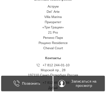
Аструм
Del` Arte
Villa Marina
Приоритет
«Три Грации»
21 Pro
Репино Парк
Рощино Residence
Cheval Court
Контакты
+7 812 244-01-10
Морской пр., 28
197110 Санкт-Петербург Росcия
Записаться на
+7 812 467-40-84
Позвонить
просмотр
Дубай
+7 499 418 0707
Таманская, 1
123103 Москва