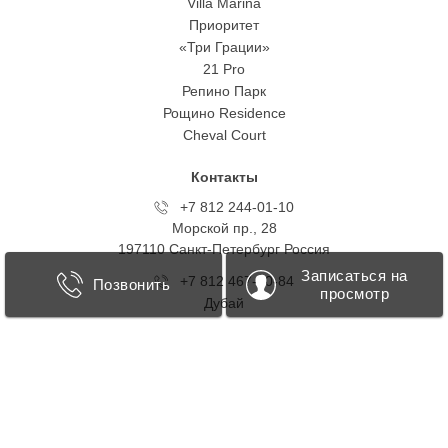
Villa Marina
Приоритет
«Три Грации»
21 Pro
Репино Парк
Рощино Residence
Cheval Court
Контакты
+7 812 244-01-10
Морской пр., 28
197110 Санкт-Петербург Росcия
Записаться на
+7 812 467-40-84
Позвонить
просмотр
Дубай
+7 499 418 0707
Таманская, 1
123103 Москва