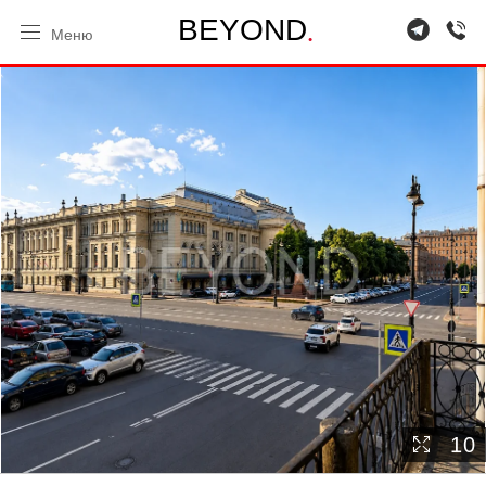
.
B
E
Y
O
N
D
Меню
10