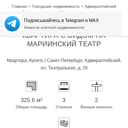
NEW
Главная
Городская недвижимость
Адмиралтейский
Театральная пл., 16 — квартира с видом на
Мариинский театр
Подписывайтесь в Telegram и MAX
ТЕАТРАЛЬНАЯ ПЛ., 16 -
Новости элитной недвижимости
КВАРТИРА С ВИДОМ НА
МАРИИНСКИЙ ТЕАТР
Квартира, Купить | Санкт-Петербург, Адмиралтейский,
пл. Театральная, д. 16
325.6 м²
3
2
Общая площадь
Спальни
Ванные комнаты