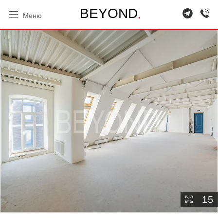
.
B
E
Y
O
N
D
Меню
15