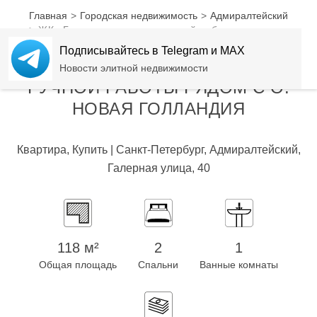
Главная
Городская недвижимость
Адмиралтейский
ЖК «Голландия» — дом ручной работы рядом с о.
Новая Голландия
Подписывайтесь в Telegram и MAX
ЖК «ГОЛЛАНДИЯ» - ДОМ
Новости элитной недвижимости
РУЧНОЙ РАБОТЫ РЯДОМ С О.
НОВАЯ ГОЛЛАНДИЯ
Квартира, Купить | Санкт-Петербург, Адмиралтейский,
Галерная улица, 40
118 м²
2
1
Общая площадь
Спальни
Ванные комнаты