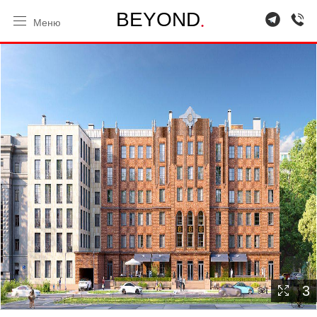
.
B
E
Y
O
N
D
Меню
3