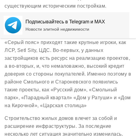
существующим историческим постройкам.
Перенос заводов, фабрик и прочих промышленных
Подписывайтесь в Telegram и MAX
объектов требует большого количества времени и
Новости элитной недвижимости
средств, поэтому, в первую очередь, осваивать
«Серый пояс» приходят такие крупные игроки, как
ЛСР, Setl Sity, ЦДС. Во-первых, у данных
застройщиков есть ресурс на реализацию проектов,
а во-вторых, и, что немаловажно, высокий кредит
доверия со стороны покупателей. Именно поэтому в
районе Смольного и Староневского появились
такие проекты, как «Русский дом», «Смольный
парк», «Парадный квартал» «Дом у Ратуши» и «Дом
на Кирочной», «Царская столица»
Строительство жилых домов влечет за собой и
расширение инфраструктуры. За последние
несколько лет ситуация значительно изменилась.