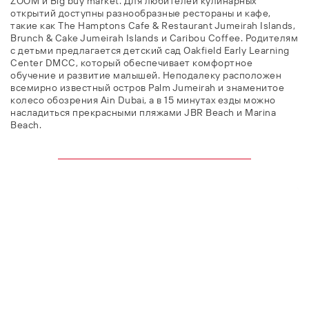
ZOOM и Big buy market. Для любителей кулинарных
открытий доступны разнообразные рестораны и кафе,
такие как The Hamptons Cafe & Restaurant Jumeirah Islands,
Brunch & Cake Jumeirah Islands и Caribou Coffee. Родителям
с детьми предлагается детский сад Oakfield Early Learning
Center DMCC, который обеспечивает комфортное
обучение и развитие малышей. Неподалеку расположен
всемирно известный остров Palm Jumeirah и знаменитое
колесо обозрения Ain Dubai, а в 15 минутах езды можно
насладиться прекрасными пляжами JBR Beach и Marina
Beach.