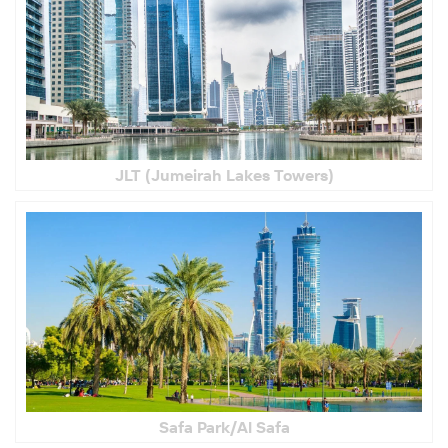
JLT (Jumeirah Lakes Towers)
Safa Park/Al Safa