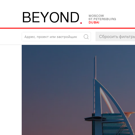
.
B
E
Y
O
N
D
MOSCOW
ST.PETERSBURG
DUBAI
Сбросить фильтр