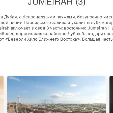
JUMEIRAH
3
(
)
ов Дубая, с белоснежными пляжами, безупречно чис
ой линии Персидского залива и уходит вглубь материк
rah включает в себя 3 части: восточную Jumeirah 1,
аиболее дорогих жилых районов Дубая благодаря сво
 «Беверли Хилс Ближнего Востока». Большая часть