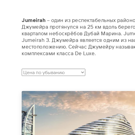
Jumeirah
– один из респектабельных район
Джумейра протянулся на 25 км вдоль берегов
кварталом небоскрёбов Дубай Марина. Jumei
Jumeirah 3. Джумейра является одним из н
местоположению. Сейчас Джумейру называют
комплексами класса De Luxe.