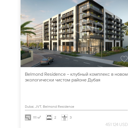
Belmond Residence – клубный комплекс в новом
экологически чистом районе Дубая
Dubai, JVT, Belmond Residence
111 м²
2
3
451 124 USD