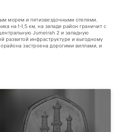
тым морем и пятизвездочными отелями.
а на 1-1,5 км, на западе район граничит с
 центральную Jumeirah 2 и западную
ей развитой инфраструктуре и выгодному
 орайона застроена дорогими виллами, и