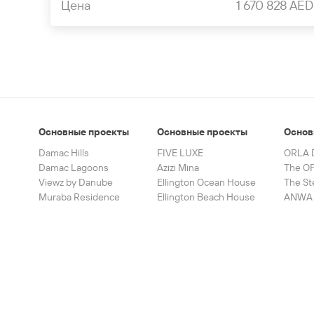
Цена
1 670 828 AED
Основные проекты
Основные проекты
Основ
Damac Hills
FIVE LUXE
ORLA 
Damac Lagoons
Azizi Mina
The OP
Viewz by Danube
Ellington Ocean House
The St
Muraba Residence
Ellington Beach House
ANWA 