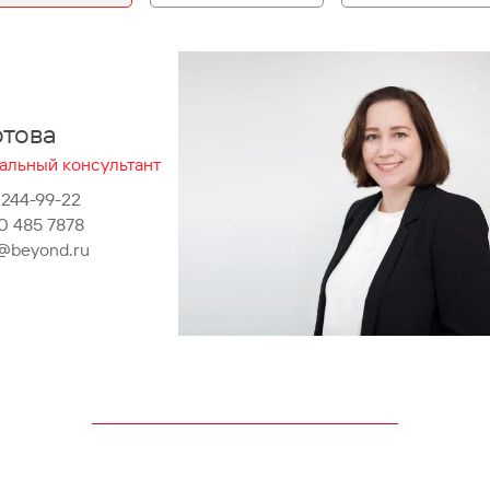
отова
альный консультант
 244-99-22
0 485 7878
a@beyond.ru