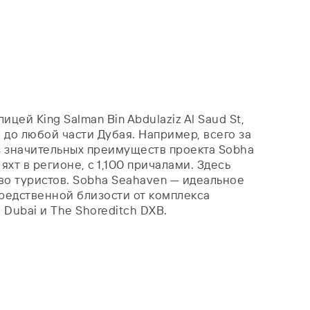
ей King Salman Bin Abdulaziz Al Saud St,
до любой части Дубая. Например, всего за
 из значительных преимуществ проекта Sobha
хт в регионе, с 1,100 причалами. Здесь
о туристов. Sobha Seahaven — идеальное
средственной близости от комплекса
 Dubai и The Shoreditch DXB.