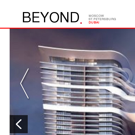
.
B
E
Y
O
N
D
MOSCOW
ST.PETERSBURG
DUBAI