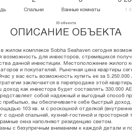
2
3
5 2
адь
Спальни
Ванные комнаты
1 
ID объекта
ОПИСАНИЕ ОБЪЕКТА
 в жилом комплексе Sobha Seahaven сегодня возмож
я возможность для инвесторов, стремящихся получ
тва данной инвестиции. Местоположение жилого ко
торов и покупателей. Рыночная цена квартиры сего
йчас у вас есть возможность купить ее за 5.250.000
тратегии заключается в перепродаже этой квартиры
ш доход как инвестора будет составлять 330.000 AE
представляет собой надежный и выгодный способ п
 с прибылью, вы обеспечиваете себе быстрый доход.
ощадью 103 кв. м с роскошной отделкой (внутренне
 с одной спальней, кухней-гостиной и просторной
орамные окна наполняют резиденцию светом.
ваны с безупречным вниманием к каждой детали и 