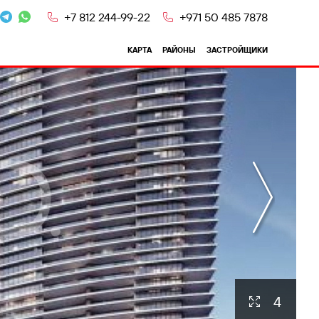
+7 812 244-99-22
+971 50 485 7878
КАРТА
РАЙОНЫ
ЗАСТРОЙЩИКИ
4