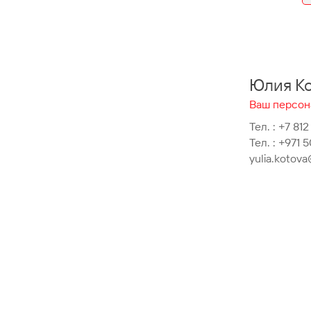
Юлия К
Ваш персон
Тел. :
+7 812
Тел. :
+971 5
yulia.kotov