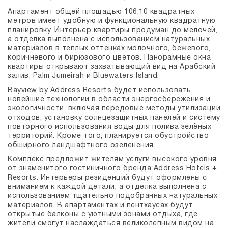
Апартамент общей площадью 106,10 квадратных
метров имеет удобную и функциональную квадратную
планировку. Интерьер квартиры продуман до мелочей,
а отделка выполнена с использованием натуральных
материалов в теплых оттенках молочного, бежевого,
коричневого и бирюзового цветов. Панорамные окна
квартиры открывают захватывающий вид на Арабский
залив, Palm Jumeirah и Bluewaters Island.
Bayview by Address Resorts будет использовать
новейшие технологии в области энергосбережения и
экологичности, включая передовые методы утилизации
отходов, установку солнцезащитных панелей и систему
повторного использования воды для полива зелёных
территорий. Кроме того, планируется обустройство
обширного ландшафтного озеленения.
Комплекс предложит жителям услуги высокого уровня
от знаменитого гостиничного бренда Address Hotels +
Resorts. Интерьеры резиденций будут оформлены с
вниманием к каждой детали, а отделка выполнена с
использованием тщательно подобранных натуральных
материалов. В апартаментах и пентхаусах будут
открытые балконы с уютными зонами отдыха, где
жители смогут наслаждаться великолепным видом на