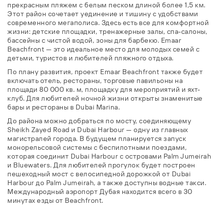
прекрасным пляжем с белым песком длиной более 1,5 км.
Этот район сочетает уединение и тишину с удобствами
современного мегаполиса. Здесь есть все для комфортной
жизни: детские площадки, тренажерные залы, спа-салоны,
бассейны с чистой водой, зоны для барбекю. Emaar
Beachfront — это идеальное место для молодых семей с
детьми, туристов и любителей пляжного отдыха.
По плану развития, проект Emaar Beachfront также будет
включать отель, рестораны, торговые павильоны на
площади 80 000 кв. м, площадку для мероприятий и яхт-
клуб. Для любителей ночной жизни открыты знаменитые
бары и рестораны в Dubai Marina.
До района можно добраться по мосту, соединяющему
Sheikh Zayed Road и Dubai Harbour — одну из главных
магистралей города. В будущем планируется запуск
монорельсовой системы с беспилотными поездами,
которая соединит Dubai Harbour с островами Palm Jumeirah
и Bluewaters. Для любителей прогулок будет построен
пешеходный мост с велосипедной дорожкой от Dubai
Harbour до Palm Jumeirah, а также доступны водные такси.
Международный аэропорт Дубая находится всего в 30
минутах езды от Beachfront.